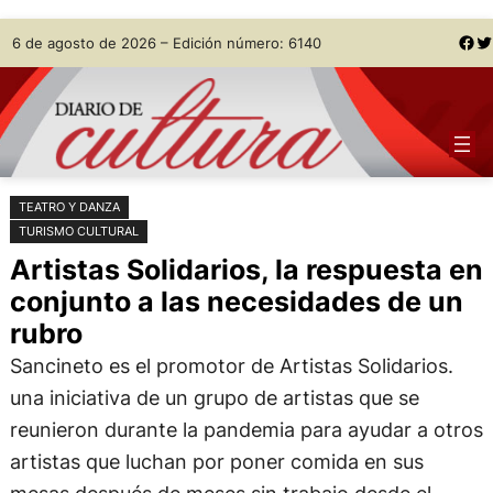
Saltar
Skip
Facebook
Twitter
6 de agosto de 2026 – Edición número: 6140
al
to
contenido
content
TEATRO Y DANZA
TURISMO CULTURAL
Artistas Solidarios, la respuesta en
conjunto a las necesidades de un
rubro
Sancineto es el promotor de Artistas Solidarios.
una iniciativa de un grupo de artistas que se
reunieron durante la pandemia para ayudar a otros
artistas que luchan por poner comida en sus