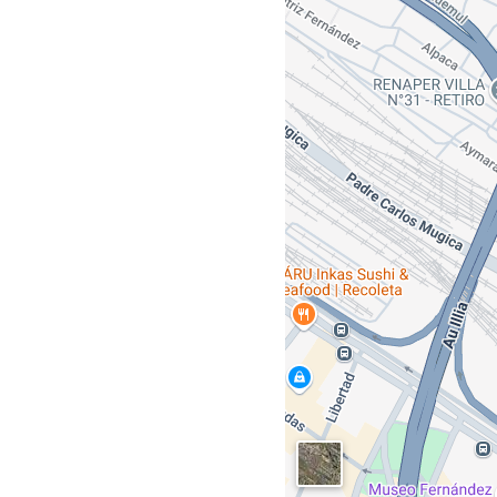
Pamela explica que el equipo está formado 
que están certificados como Promotores
T
“Regularmente se realizan
dos visitas por
de acuerdo a la temporada)”, detalla Friedl.