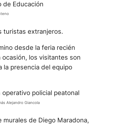
a ocasión, los visitantes son
 la presencia del equipo
omás Alejandro Giancola
 de murales de Diego Maradona,
 una propuesta de turismo
e los prejuicios, estigmas y
rama social
Visita Mugica
y