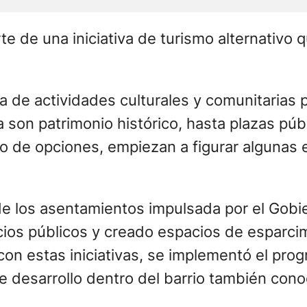
 ya son patrimonio histórico, hasta plazas p
nico de opciones, empiezan a figurar algun
 de los asentamientos impulsada por el Gob
vicios públicos y creado espacios de esparc
 con estas iniciativas, se implementó el pr
te desarrollo dentro del barrio también con
a 31 desde la terraza del edificio del Ministerio de Educación Hernán Ze
rridos que congregan, sobre todo, a muchos 
odía. Un grupo de 11 personas emprende cam