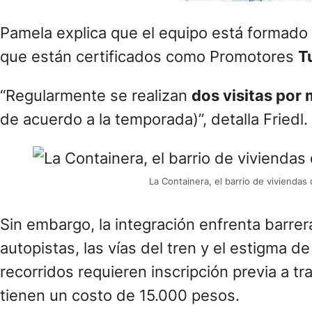
La Containera, el barrio de viviend
Sin embargo, la integración enfrenta barrer
autopistas, las vías del tren y el estigma de
recorridos requieren inscripción previa a t
tienen un costo de 15.000 pesos.
Además de este circuito, existen otras pro
como un
tour gastronómico
que recorre di
propios emprendedores relatan su historia 
de Visita Mugica y refuerzan la participaci