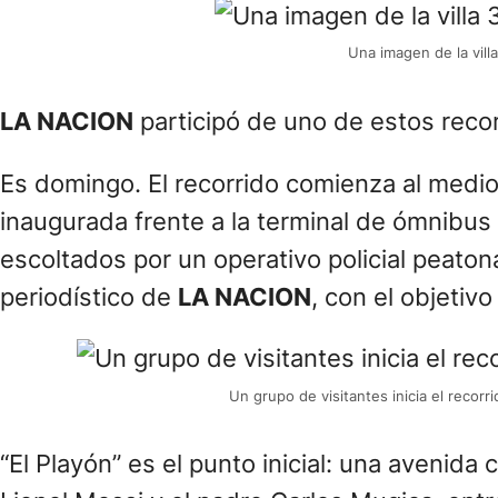
inaugurada frente a la terminal de ómnibus d
escoltados por un operativo policial peato
periodístico de
LA NACION
, con el objetivo
Un grupo de visitantes inicia el recorr
“El Playón” es el punto inicial: una aveni
Lionel Messi y el padre Carlos Mugica, entr
“A partir de este proyecto, en 2019 vecino
alternativa y sustentable, que fortalece los
barreras que existen hacia la comunidad loc
organizadora de esta experiencia.