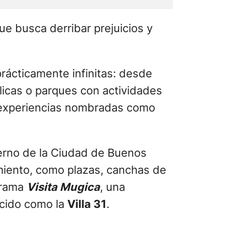
úblicas o parques con actividades
as experiencias nombradas como
ierno de la Ciudad de Buenos
imiento, como plazas, canchas de
ograma
Visita Mugica
, una
ocido como la
Villa 31
.
nteno
turistas extranjeros.
ino desde la feria recién