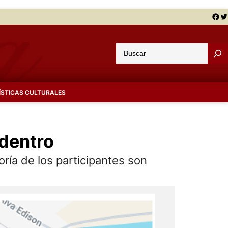
Facebook
Twitter
B
u
s
c
ÍSTICAS CULTURALES
a
r
adentro
oría de los participantes son