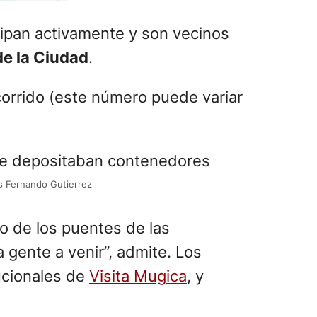
s Fernando Gutierrez
jo de los puentes de las
a gente a venir”, admite. Los
tucionales de
Visita Mugica
, y
organizaciones comunitarias,
entro del barrio, donde los
 complementan la oferta cultural