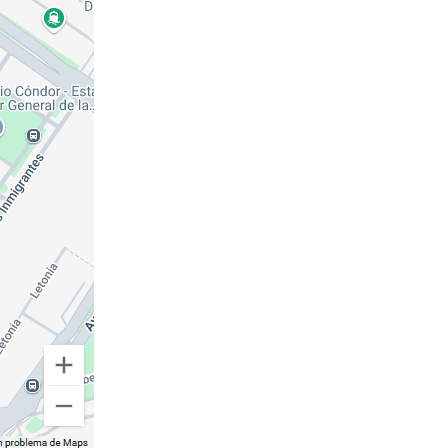
cipan activamente y son vecinos
de la Ciudad
.
orrido (este número puede variar