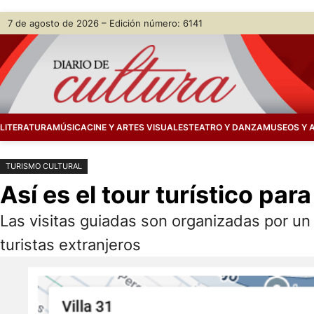
Saltar
Skip
7 de agosto de 2026 – Edición número: 6141
al
to
contenido
content
LITERATURA
MÚSICA
CINE Y ARTES VISUALES
TEATRO Y DANZA
MUSEOS Y 
TURISMO CULTURAL
Así es el tour turístico par
Las visitas guiadas son organizadas por un 
turistas extranjeros