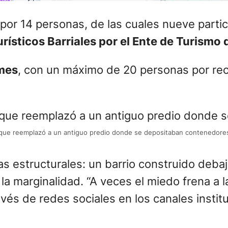
as que reemplazó a un antiguo predio donde se depositaban contenedore
as estructurales: un barrio construido deba
 la marginalidad. “A veces el miedo frena a l
ravés de redes sociales en los canales insti
puestas barriales impulsadas por vecinos y 
stintos locales de comida latinoamericana d
y preparan degustaciones. Estas iniciativas
ón de distintos sectores de la comunidad.