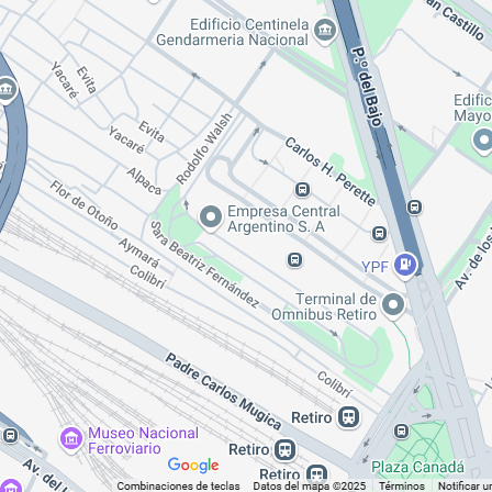
por 14 personas, de las cuales nueve parti
urísticos Barriales por el Ente de Turismo 
 mes
, con un máximo de 20 personas por rec