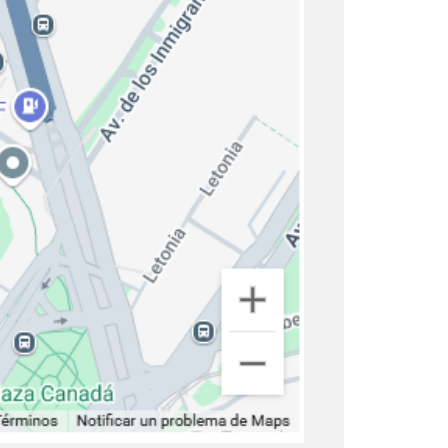
ue busca derribar prejuicios y
rácticamente infinitas: desde