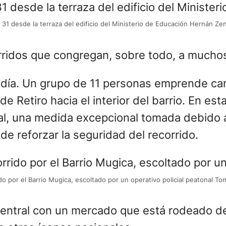
e Retiro hacia el interior del barrio. En est
nal, una medida excepcional tomada debido a
 de reforzar la seguridad del recorrido.
ido por el Barrio Mugica, escoltado por un operativo policial peatonal T
da central con un mercado que está rodeado
e otros íconos nacionales.
s y vecinas del Barrio Mugica comenzaron a
 lazos comunitarios para la transformación d
al”, cuenta Pamela Friedl, gestora del prog