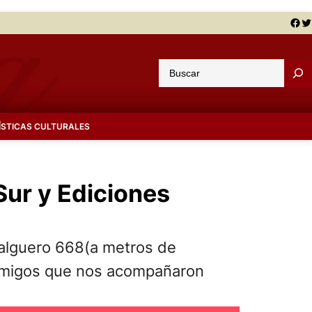
Facebook
Twitter
B
u
s
c
ÍSTICAS CULTURALES
a
r
 Sur y Ediciones
 Salguero 668(a metros de
os amigos que nos acompañaron