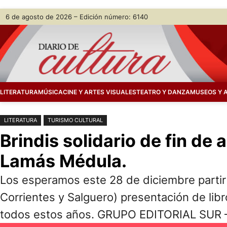
Saltar
Skip
6 de agosto de 2026 – Edición número: 6140
al
to
contenido
content
LITERATURA
MÚSICA
CINE Y ARTES VISUALES
TEATRO Y DANZA
MUSEOS Y 
LITERATURA
TURISMO CULTURAL
Brindis solidario de fin de 
Lamás Médula.
Los esperamos este 28 de diciembre partir 
Corrientes y Salguero) presentación de libr
todos estos años. GRUPO EDITORIAL SU