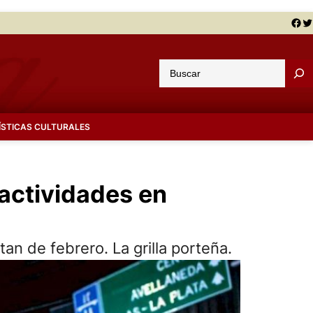
Facebook
Twitter
B
u
s
c
ÍSTICAS CULTURALES
a
r
actividades en
n de febrero. La grilla porteña.