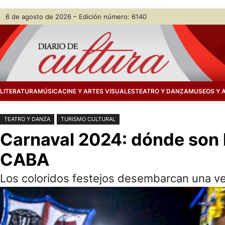
Saltar
Skip
6 de agosto de 2026 – Edición número: 6140
al
to
contenido
content
LITERATURA
MÚSICA
CINE Y ARTES VISUALES
TEATRO Y DANZA
MUSEOS Y 
TEATRO Y DANZA
TURISMO CULTURAL
Carnaval 2024: dónde son l
CABA
Los coloridos festejos desembarcan una vez