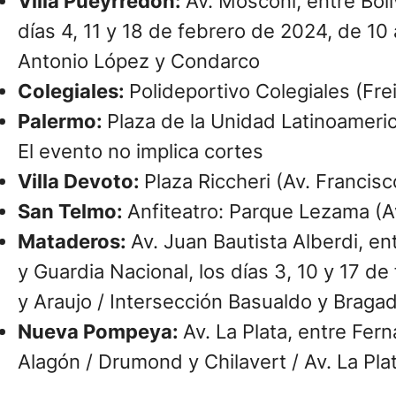
Villa Pueyrredón:
Av. Mosconi, entre Boli
días 4, 11 y 18 de febrero de 2024, de 10 
Antonio López y Condarco
Colegiales:
Polideportivo Colegiales (Fre
Palermo:
Plaza de la Unidad Latinoameric
El evento no implica cortes
Villa Devoto:
Plaza Riccheri (Av. Francis
San Telmo:
Anfiteatro: Parque Lezama (Av
Mataderos:
Av. Juan Bautista Alberdi, en
y Guardia Nacional, los días 3, 10 y 17 de
y Araujo / Intersección Basualdo y Braga
Nueva Pompeya:
Av. La Plata, entre Fer
Alagón / Drumond y Chilavert / Av. La Pla