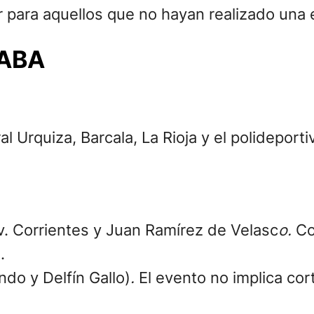
 para aquellos que no hayan realizado una 
CABA
l Urquiza, Barcala, La Rioja y el polideporti
Av. Corrientes y Juan Ramírez de Velasc
o.
Co
.
do y Delfín Gallo)
.
El evento no implica cor