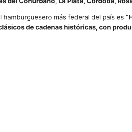
es del Conurbano, La Plata, Córdoba, Ros
val hamburguesero más federal del país es
“
clásicos de cadenas históricas, con prod