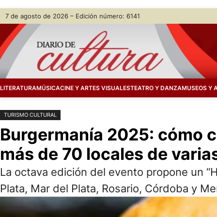
Saltar
Skip
7 de agosto de 2026 – Edición número: 6141
al
to
contenido
content
LITERATURA
MÚSICA
CINE Y ARTES VISUALES
TEATRO Y DANZA
MUSEOS Y 
TURISMO CULTURAL
Burgermanía 2025: cómo 
más de 70 locales de varia
La octava edición del evento propone un “
Plata, Mar del Plata, Rosario, Córdoba y M