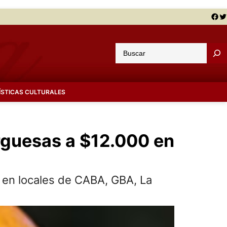
Facebook
Twitter
B
u
s
c
ÍSTICAS CULTURALES
a
r
guesas a $12.000 en
 en locales de CABA, GBA, La