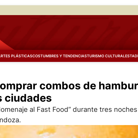
ARTES PLÁSTICAS
COSTUMBRES Y TENDENCIAS
TURISMO CULTURAL
ESTAD
comprar combos de hambur
s ciudades
Homenaje al Fast Food” durante tres noches
endoza.