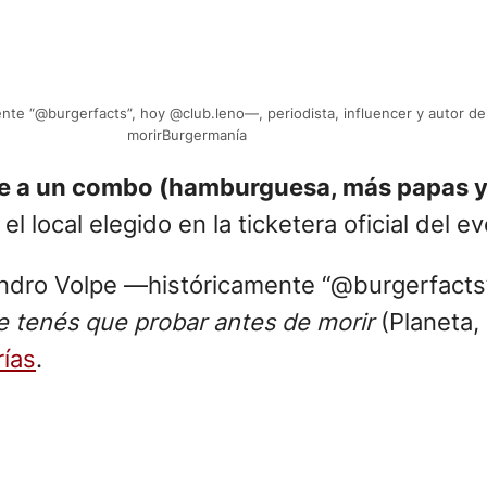
ente “@burgerfacts”, hoy @club.leno—, periodista, influencer y autor
morirBurgermanía
de a un combo (hamburguesa, más papas y
el local elegido en la ticketera oficial del e
andro Volpe —históricamente “@burgerfacts”
 tenés que probar antes de morir
(Planeta,
rías
.