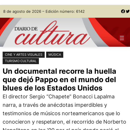
Saltar
Skip
Facebook
Twitter
8 de agosto de 2026 – Edición número: 6142
al
to
contenido
content
CINE Y ARTES VISUALES
MÚSICA
TURISMO CULTURAL
Un documental recorre la huella
que dejó Pappo en el mundo del
blues de los Estados Unidos
El director Sergio “Chapete” Bonacci Lapalma
narra, a través de anécdotas imperdibles y
testimonios de músicos norteamericanos que lo
conocieron y respetaron, el recorrido de Norberto