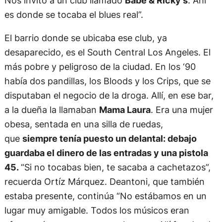
Nos invitó a un club llamado
Babe & Ricky’s
. Ahí
es donde se tocaba el blues real”.
El barrio donde se ubicaba ese club, ya
desaparecido, es el South Central Los Angeles. El
más pobre y peligroso de la ciudad. En los ‘90
había dos pandillas, los Bloods y los Crips, que se
disputaban el negocio de la droga. Allí, en ese bar,
a la dueña la llamaban
Mama Laura
. Era una mujer
obesa, sentada en una silla de ruedas,
que
siempre tenía puesto un delantal: debajo
guardaba el dinero de las entradas y una pistola
45.
“Si no tocabas bien, te sacaba a cachetazos”,
recuerda Ortíz Márquez. Deantoni, que también
estaba presente, continúa “No estábamos en un
lugar muy amigable. Todos los músicos eran