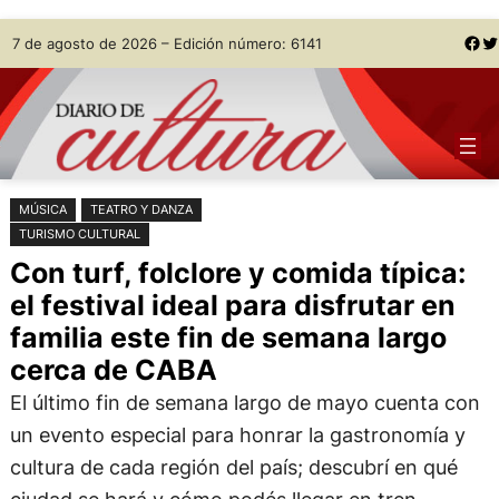
Saltar
Skip
Facebook
Twitter
7 de agosto de 2026 – Edición número: 6141
al
to
contenido
content
MÚSICA
TEATRO Y DANZA
TURISMO CULTURAL
Con turf, folclore y comida típica:
el festival ideal para disfrutar en
familia este fin de semana largo
cerca de CABA
El último fin de semana largo de mayo cuenta con
un evento especial para honrar la gastronomía y
cultura de cada región del país; descubrí en qué