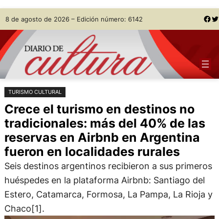
Saltar
Skip
Facebook
Twitter
8 de agosto de 2026 – Edición número: 6142
al
to
contenido
content
TURISMO CULTURAL
Crece el turismo en destinos no
tradicionales: más del 40% de las
reservas en Airbnb en Argentina
fueron en localidades rurales
Seis destinos argentinos recibieron a sus primeros
huéspedes en la plataforma Airbnb: Santiago del
Estero, Catamarca, Formosa, La Pampa, La Rioja y
Chaco[1].