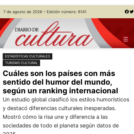
Saltar
Skip
Facebook
Twitter
7 de agosto de 2026 – Edición número: 6141
al
to
contenido
content
ESTADÍSTICAS CULTURALES
TURISMO CULTURAL
Cuáles son los países con más
sentido del humor del mundo,
según un ranking internacional
Un estudio global clasificó los estilos humorísticos
y destacó diferencias culturales inesperadas.
Mostró cómo la risa une y diferencia a las
sociedades de todo el planeta según datos de