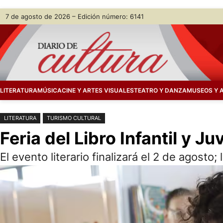
Saltar
Skip
7 de agosto de 2026 – Edición número: 6141
al
to
contenido
content
LITERATURA
MÚSICA
CINE Y ARTES VISUALES
TEATRO Y DANZA
MUSEOS Y 
LITERATURA
TURISMO CULTURAL
Feria del Libro Infantil y J
El evento literario finalizará el 2 de agosto