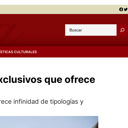
Facebook
Twitter
B
u
s
c
ÍSTICAS CULTURALES
a
r
xclusivos que ofrece
ece infinidad de tipologías y