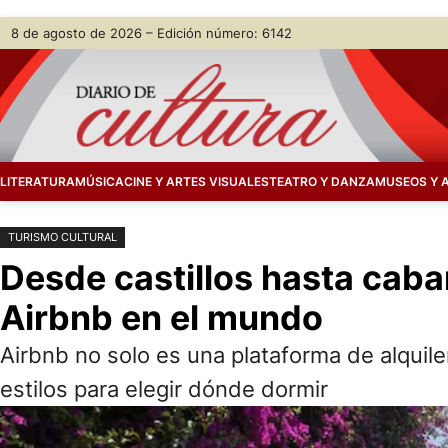
Saltar
Skip
8 de agosto de 2026 – Edición número: 6142
al
to
contenido
content
LITERATURA
MÚSICA
CINE Y ARTES VISUALES
TEATRO Y DANZA
MUSEOS Y 
TURISMO CULTURAL
Desde castillos hasta caba
Airbnb en el mundo
Airbnb no solo es una plataforma de alquil
estilos para elegir dónde dormir