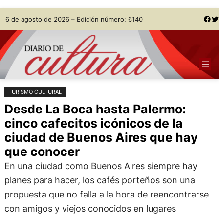
Saltar
Skip
Facebook
Twitter
6 de agosto de 2026 – Edición número: 6140
al
to
contenido
content
TURISMO CULTURAL
Desde La Boca hasta Palermo:
cinco cafecitos icónicos de la
ciudad de Buenos Aires que hay
que conocer
En una ciudad como Buenos Aires siempre hay
planes para hacer, los cafés porteños son una
propuesta que no falla a la hora de reencontrarse
con amigos y viejos conocidos en lugares