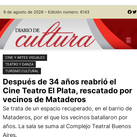
Saltar
Skip
Facebook
Twitter
9 de agosto de 2026 – Edición número: 6143
al
to
contenido
content
CINE Y ARTES VISUALES
TEATRO Y DANZA
TURISMO CULTURAL
Después de 34 años reabrió el
Cine Teatro El Plata, rescatado por
vecinos de Mataderos
Se trata de un espacio recuperado, en el barrio de
Mataderos, por el que los vecinos batallaron por
años. La sala se suma al Complejo Teatral Buenos
Aires.