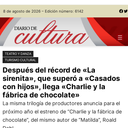
Saltar
Skip
Facebook
Twitter
8 de agosto de 2026 – Edición número: 6142
al
to
contenido
content
TEATRO Y DANZA
TURISMO CULTURAL
Después del récord de «La
sirenita», que superó a «Casados
con hijos», llega «Charlie y la
fábrica de chocolate»
La misma trilogía de productores anuncia para el
próximo año el estreno de “Charlie y la fábrica de
chocolate”, del mismo autor de “Matilda”, Roald