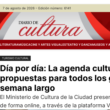
Saltar
Skip
7 de agosto de 2026 – Edición número: 6141
al
to
contenido
content
LITERATURA
MÚSICA
CINE Y ARTES VISUALES
TEATRO Y DANZA
MUSEOS Y 
TURISMO CULTURAL
Día por día: La agenda cul
propuestas para todos los 
semana largo
El Ministerio de Cultura de la Ciudad present
de forma online, a través de la plataforma V