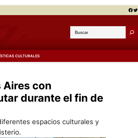
Facebook
Twitter
B
u
s
c
ÍSTICAS CULTURALES
a
r
s Aires con
tar durante el fin de
 diferentes espacios culturales y
sterio.