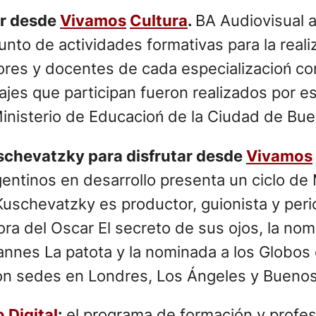
ar desde
Vivamos
Cultura
.
BA Audiovisual 
unto de actividades formativas para la realiz
ores y docentes de cada especializacioń c
rajes que participan fueron realizados por 
nisterio de Educacioń de la Ciudad de Bue
schevatzky para disfrutar desde
Vivamos
entinos en desarrollo presenta un ciclo de
uschevatzky es productor, guionista y peri
ora del Oscar El secreto de sus ojos, la nom
 Cannes La patota y la nominada a los Glob
 con sedes en Londres, Los Ángeles y Buenos
o
Digital
:
el programa de formación y profes