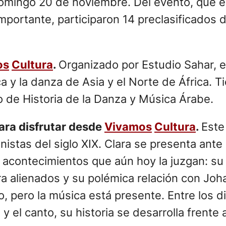
l domingo 20 de noviembre. Del evento, que 
mportante, participaron 14 preclasificados de
os
Cultura
.
Organizado por Estudio Sahar, es
a y la danza de Asia y el Norte de África. T
o de Historia de la Danza y Música Árabe.
ara disfrutar desde
Vivamos
Cultura
.
Este
istas del siglo XIX. Clara se presenta ante 
s acontecimientos que aún hoy la juzgan: su
a alienados y su polémica relación con Joh
ano, pero la música está presente. Entre los d
y el canto, su historia se desarrolla frente 