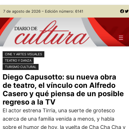
Saltar
Skip
Facebook
Twitter
7 de agosto de 2026 – Edición número: 6141
al
to
contenido
content
CINE Y ARTES VISUALES
TEATRO Y DANZA
TURISMO CULTURAL
Diego Capusotto: su nueva obra
de teatro, el vínculo con Alfredo
Casero y qué piensa de un posible
regreso a la TV
El actor estrena Tirria, una suerte de grotesco
acerca de una familia venida a menos, y habla
sobre el humor de hoy, la vuelta de Cha Cha Cha y