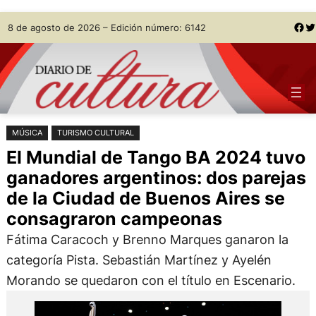
Saltar
Skip
Facebook
Twitter
8 de agosto de 2026 – Edición número: 6142
al
to
contenido
content
MÚSICA
TURISMO CULTURAL
El Mundial de Tango BA 2024 tuvo
ganadores argentinos: dos parejas
de la Ciudad de Buenos Aires se
consagraron campeonas
Fátima Caracoch y Brenno Marques ganaron la
categoría Pista. Sebastián Martínez y Ayelén
Morando se quedaron con el título en Escenario.