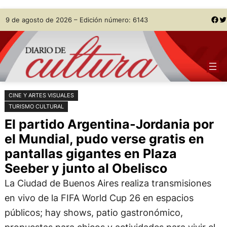
Saltar
Skip
Facebook
Twitter
9 de agosto de 2026 – Edición número: 6143
al
to
contenido
content
CINE Y ARTES VISUALES
TURISMO CULTURAL
El partido Argentina-Jordania por
el Mundial, pudo verse gratis en
pantallas gigantes en Plaza
Seeber y junto al Obelisco
La Ciudad de Buenos Aires realiza transmisiones
en vivo de la FIFA World Cup 26 en espacios
públicos; hay shows, patio gastronómico,