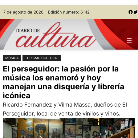
Saltar
Skip
Facebook
Twitter
7 de agosto de 2026 – Edición número: 6142
al
to
contenido
content
MÚSICA
TURISMO CULTURAL
El perseguidor: la pasión por la
música los enamoró y hoy
manejan una disquería y librería
icónica
Ricardo Fernandez y Vilma Massa, dueños de El
Perseguidor, local de venta de vinilos y vinos.