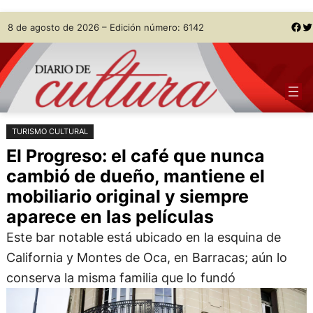
Saltar
Skip
Facebook
Twitter
8 de agosto de 2026 – Edición número: 6142
al
to
contenido
content
TURISMO CULTURAL
El Progreso: el café que nunca
cambió de dueño, mantiene el
mobiliario original y siempre
aparece en las películas
Este bar notable está ubicado en la esquina de
California y Montes de Oca, en Barracas; aún lo
conserva la misma familia que lo fundó