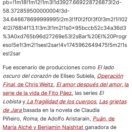
pb=!1m18!1m12!1m3!1d3927.669228726873!2d-
58.372859500000004!3d-
34.646678699999995!2m3!1f0!2f0!3f0!3m2!1i102
4!2i768!4f13.1!3m3!1m2!1s0x95bccb52c34a36d3
%3A0xd765b96d27269e53!2sBar%20El%20Progr
eso!5e1!3m2!1ses!2sar!4v1745962649475!5m2!1s
es!2sar
Fue escenario de producciones como
El lado
oscuro del corazón
de Eliseo Subiela,
Operación
Final
,
de Chris Weitz
,
El amor después del amor
, la
serie de la vida de Fito Páez
, las series
El
Lobista
y
La fragilidad de los cuerpos
,
Las grietas
de Jara
basada en la novela de Claudia
Piñeiro,
Roma,
de Adolfo Aristarain,
Puán
, de
María Alché y Benjamin Naishtat
ganadora de