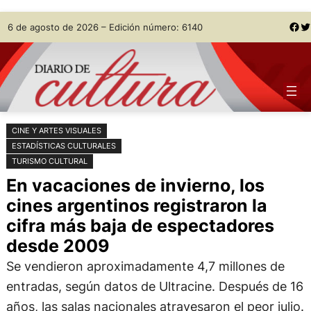
Saltar
Skip
Facebook
Twitter
6 de agosto de 2026 – Edición número: 6140
al
to
contenido
content
CINE Y ARTES VISUALES
ESTADÍSTICAS CULTURALES
TURISMO CULTURAL
En vacaciones de invierno, los
cines argentinos registraron la
cifra más baja de espectadores
desde 2009
Se vendieron aproximadamente 4,7 millones de
entradas, según datos de Ultracine. Después de 16
años, las salas nacionales atravesaron el peor julio.