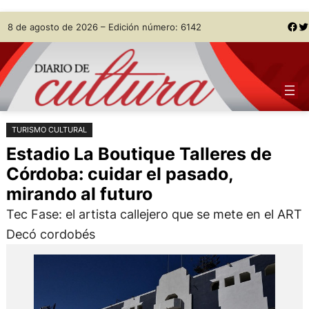
Saltar
Skip
Facebook
Twitter
8 de agosto de 2026 – Edición número: 6142
al
to
contenido
content
TURISMO CULTURAL
Estadio La Boutique Talleres de
Córdoba: cuidar el pasado,
mirando al futuro
Tec Fase: el artista callejero que se mete en el ART
Decó cordobés