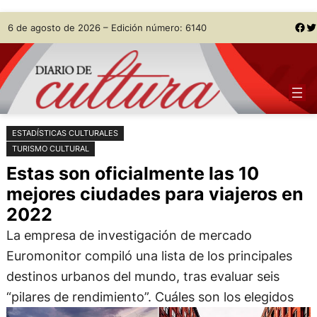
Saltar
Skip
Facebook
Twitter
6 de agosto de 2026 – Edición número: 6140
al
to
contenido
content
ESTADÍSTICAS CULTURALES
TURISMO CULTURAL
Estas son oficialmente las 10
mejores ciudades para viajeros en
2022
La empresa de investigación de mercado
Euromonitor compiló una lista de los principales
destinos urbanos del mundo, tras evaluar seis
“pilares de rendimiento”. Cuáles son los elegidos