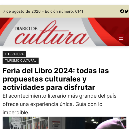
Saltar
Skip
Facebook
Twitter
7 de agosto de 2026 – Edición número: 6141
al
to
contenido
content
LITERATURA
TURISMO CULTURAL
Feria del Libro 2024: todas las
propuestas culturales y
actividades para disfrutar
El acontecimiento literario más grande del país
ofrece una experiencia única. Guía con lo
imperdible.