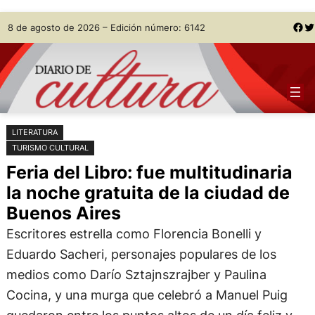
Saltar
Skip
Facebook
Twitter
8 de agosto de 2026 – Edición número: 6142
al
to
contenido
content
LITERATURA
TURISMO CULTURAL
Feria del Libro: fue multitudinaria
la noche gratuita de la ciudad de
Buenos Aires
Escritores estrella como Florencia Bonelli y
Eduardo Sacheri, personajes populares de los
medios como Darío Sztajnszrajber y Paulina
Cocina, y una murga que celebró a Manuel Puig