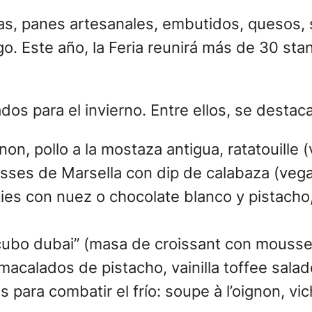
ufas, panes artesanales, embutidos, quesos, 
rgo. Este año, la Feria reunirá más de 30 st
s para el invierno. Entre ellos, se destac
n, pollo a la mostaza antigua, ratatouille
isses de Marsella con dip de calabaza (vega
ies con nuez o chocolate blanco y pistacho,
“cubo dubai” (masa de croissant con mousse
 macalados de pistacho, vainilla toffee sal
s para combatir el frío: soupe à l’oignon, v