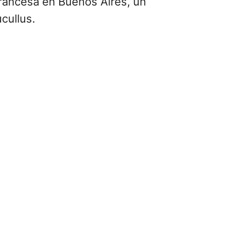
Francesa en Buenos Aires, un
cullus.