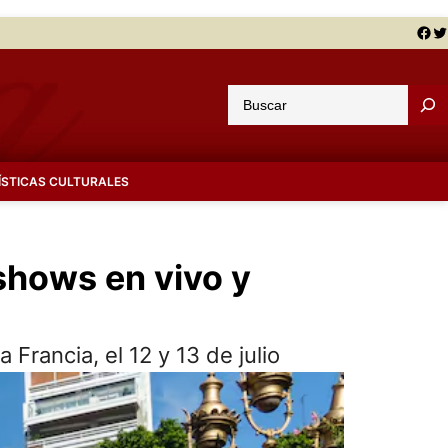
Facebook
Twitter
B
u
s
c
ÍSTICAS CULTURALES
a
r
shows en vivo y
 Francia, el 12 y 13 de julio