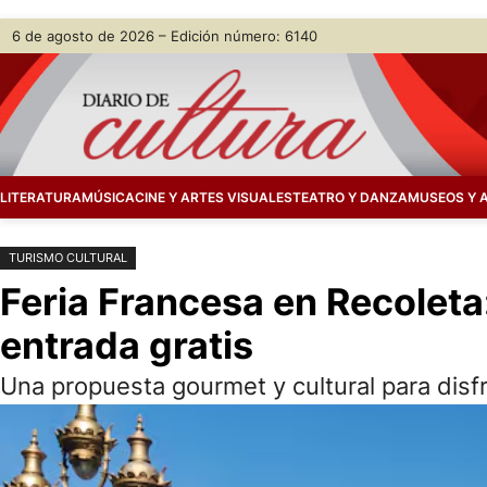
Saltar
Skip
6 de agosto de 2026 – Edición número: 6140
al
to
contenido
content
LITERATURA
MÚSICA
CINE Y ARTES VISUALES
TEATRO Y DANZA
MUSEOS Y 
TURISMO CULTURAL
Feria Francesa en Recoleta
entrada gratis
Una propuesta gourmet y cultural para disfru