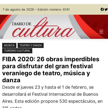
Saltar
Skip
Facebook
Twitter
7 de agosto de 2026 – Edición número: 6141
al
to
contenido
content
MÚSICA
TEATRO Y DANZA
TURISMO CULTURAL
FIBA 2020: 26 obras imperdibles
para disfrutar del gran festival
veraniego de teatro, música y
danza
Desde el jueves 23 y hasta el 1 de febrero, se
desarrollará el Festival Internacional de Buenos
Aires. Esta edición propone 530 espectáculos, en