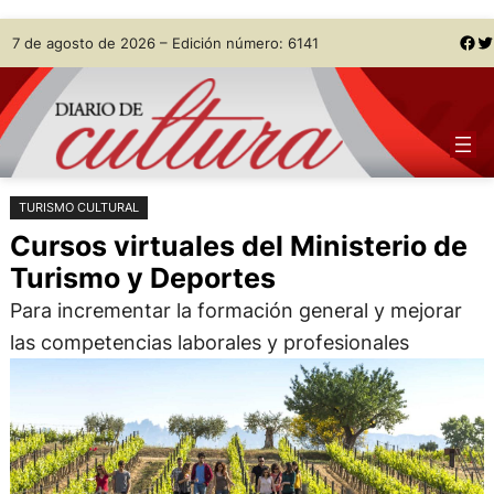
Saltar
Skip
Facebook
Twitter
7 de agosto de 2026 – Edición número: 6141
al
to
contenido
content
TURISMO CULTURAL
Cursos virtuales del Ministerio de
Turismo y Deportes
Para incrementar la formación general y mejorar
las competencias laborales y profesionales