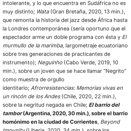
intolerante, y lo que encuentra en Sudáfrica no es
muy distinto;
Wata
(Gran Bretaña, 2020, 13 min.),
que remonta la historia del jazz desde África hasta
la Londres contemporánea (sería oportuno que el
espectador arme un doble programa con ésta y
El
murmullo de la marimba
, largometraje ecuatoriano
sobre tres generaciones de practicantes de
instrumento);
Neguinho
(Cabo Verde, 2019, 10
min.), sobre un joven que se hace llamar “Negrito”
como muestra de orgullo
identitario;
Afrorresistencias: Memorias vivas en
un rincón de los Andes
(Chile, 2020, 22 min.),
sobre la negritud negada en Chile;
El barrio del
tambor
(Argentina, 2020, 30 min.), sobre el barrio
homónimo en la ciudad de Corrientes
, Beyond
Impunity
(Liberia, 2020, 34 min.), sobre los