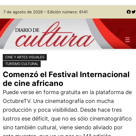
Saltar
Skip
Facebook
Twitter
7 de agosto de 2026 – Edición número: 6141
al
to
contenido
content
CINE Y ARTES VISUALES
TURISMO CULTURAL
Comenzó el Festival Internacional
de cine africano
Puede verse en forma gratuita en la plataforma de
OctubreTV. Una cinematografía con mucha
producción y poca visibilidad. Desde hace tres
lustros ese déficit, que no es sólo cinematográfico
sino también cultural, viene siendo aliviado por