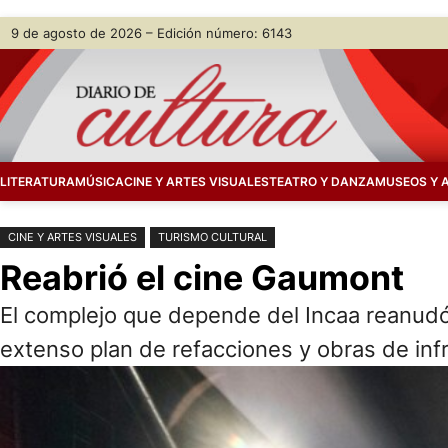
Saltar
Skip
9 de agosto de 2026 – Edición número: 6143
al
to
contenido
content
LITERATURA
MÚSICA
CINE Y ARTES VISUALES
TEATRO Y DANZA
MUSEOS Y 
CINE Y ARTES VISUALES
TURISMO CULTURAL
Reabrió el cine Gaumont
El complejo que depende del Incaa reanudó
extenso plan de refacciones y obras de inf