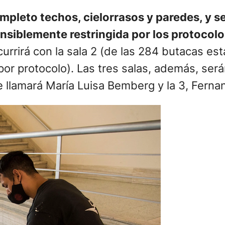
ompleto techos, cielorrasos y paredes, y s
iblemente restringida por los protocolos 
rrirá con la sala 2 (de las 284 butacas esta
or protocolo). Las tres salas, además, serán
e llamará María Luisa Bemberg y la 3, Fernan