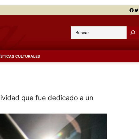
Facebook
Twitter
B
u
s
c
ÍSTICAS CULTURALES
a
r
ividad que fue dedicado a un