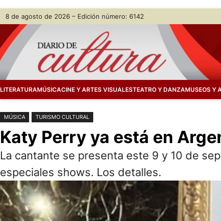
Saltar
Skip
8 de agosto de 2026 – Edición número: 6142
al
to
contenido
content
LITERATURA
MÚSICA
CINE Y ARTES VISUALES
TEATRO Y DANZA
MUSEOS Y 
MÚSICA
TURISMO CULTURAL
Katy Perry ya está en Arge
La cantante se presenta este 9 y 10 de sep
especiales shows. Los detalles.