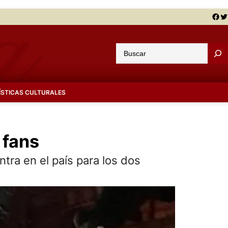
Facebook
Twitter
B
u
s
c
ÍSTICAS CULTURALES
a
r
 fans
tra en el país para los dos