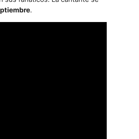
eptiembre
.