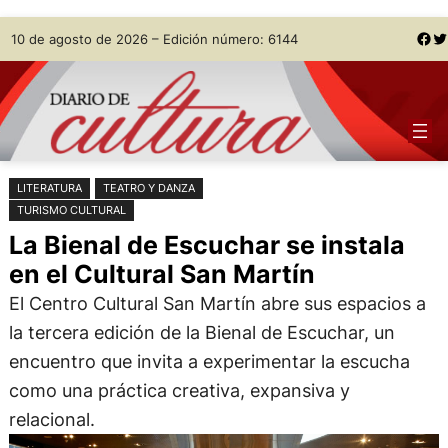
Saltar
Skip
Facebook
Twitter
10 de agosto de 2026 – Edición número: 6144
al
to
contenido
content
LITERATURA
TEATRO Y DANZA
TURISMO CULTURAL
La Bienal de Escuchar se instala
en el Cultural San Martín
El Centro Cultural San Martín abre sus espacios a
la tercera edición de la Bienal de Escuchar, un
encuentro que invita a experimentar la escucha
como una práctica creativa, expansiva y
relacional.