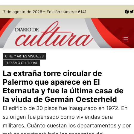
Saltar
Skip
Facebook
Twitter
7 de agosto de 2026 – Edición número: 6141
al
to
contenido
content
CINE Y ARTES VISUALES
TURISMO CULTURAL
La extraña torre circular de
Palermo que aparece en El
Eternauta y fue la última casa de
la viuda de Germán Oesterheld
El edificio de 30 pisos fue inaugurado en 1972. En
su origen fue pensado como viviendas para
militares. Cuánto cuestan los departamentos y por