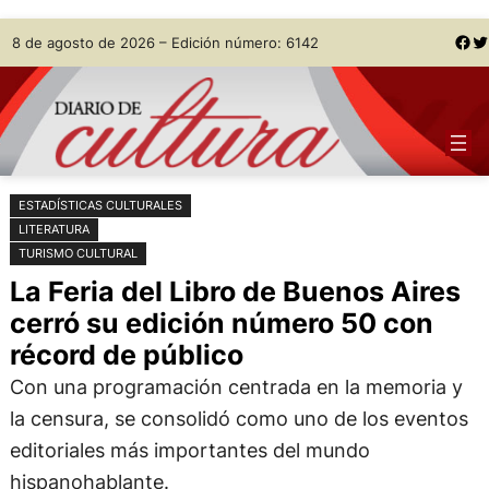
Saltar
Skip
Facebook
Twitter
8 de agosto de 2026 – Edición número: 6142
al
to
contenido
content
ESTADÍSTICAS CULTURALES
LITERATURA
TURISMO CULTURAL
La Feria del Libro de Buenos Aires
cerró su edición número 50 con
récord de público
Con una programación centrada en la memoria y
la censura, se consolidó como uno de los eventos
editoriales más importantes del mundo
hispanohablante.