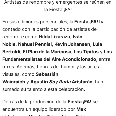
Artistas de renombre y emergentes se reúnen en
la Fiesta ¡FA!
En sus ediciones presenciales, la
Fiesta ¡FA!
ha
contado con la participación de artistas de
renombre como
Hilda Lizarazu
,
Iván
Noble
,
Nahuel Pennisi
,
Kevin Johansen
,
Lula
Bertoldi
,
El Plan de la Mariposa
,
Los Tipitos
y
Los
Fundamentalistas del Aire Acondicionado
, entre
otros. Además, figuras del humor y las artes
visuales, como
Sebastián
Wainraich
y
Agustín
Soy Rada
Aristarán
, han
sumado su talento a esta celebración.
Detrás de la producción de la
Fiesta ¡FA!
se
encuentra un equipo liderado por
Mex