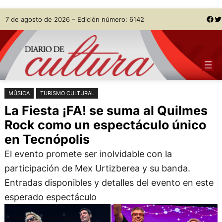
Saltar
Skip
Facebook
Twitter
7 de agosto de 2026 – Edición número: 6142
al
to
contenido
content
MÚSICA
TURISMO CULTURAL
La Fiesta ¡FA! se suma al Quilmes
Rock como un espectáculo único
en Tecnópolis
El evento promete ser inolvidable con la
participación de Mex Urtizberea y su banda.
Entradas disponibles y detalles del evento en este
esperado espectáculo