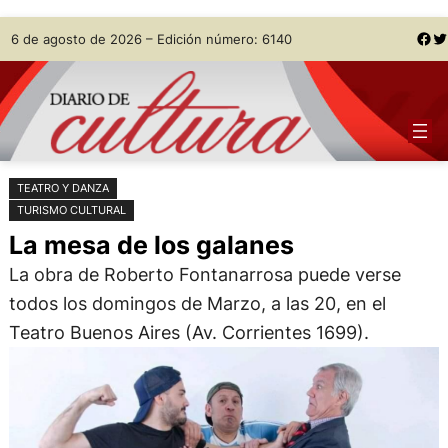
Saltar
Skip
Facebook
Twitter
6 de agosto de 2026 – Edición número: 6140
al
to
contenido
content
TEATRO Y DANZA
TURISMO CULTURAL
La mesa de los galanes
La obra de Roberto Fontanarrosa puede verse
todos los domingos de Marzo, a las 20, en el
Teatro Buenos Aires (Av. Corrientes 1699).