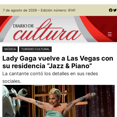
Saltar
Skip
Facebook
Twitter
7 de agosto de 2026 – Edición número: 6141
al
to
contenido
content
MÚSICA
TURISMO CULTURAL
Lady Gaga vuelve a Las Vegas con
su residencia “Jazz & Piano”
La cantante contó los detalles en sus redes
sociales.