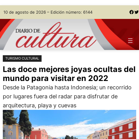
Saltar
Skip
Facebook
Twitter
10 de agosto de 2026 – Edición número: 6144
al
to
contenido
content
TURISMO CULTURAL
Las doce mejores joyas ocultas del
mundo para visitar en 2022
Desde la Patagonia hasta Indonesia; un recorrido
por lugares fuera del radar para disfrutar de
arquitectura, playa y cuevas