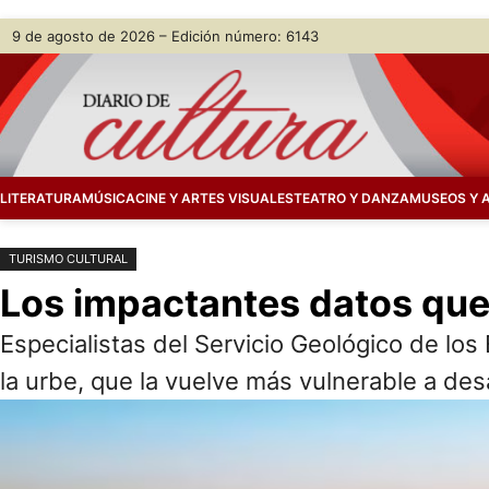
Saltar
Skip
9 de agosto de 2026 – Edición número: 6143
al
to
contenido
content
LITERATURA
MÚSICA
CINE Y ARTES VISUALES
TEATRO Y DANZA
MUSEOS Y 
TURISMO CULTURAL
Los impactantes datos que
Especialistas del Servicio Geológico de l
la urbe, que la vuelve más vulnerable a des