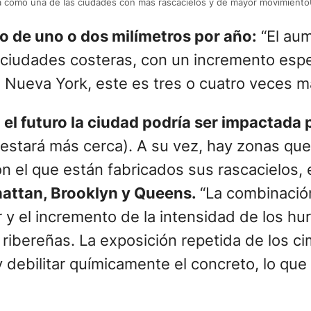
a como una de las ciudades con más rascacielos y de mayor movimient
o de uno o dos milímetros por año:
“El aum
 ciudades costeras, con un incremento esp
 Nueva York, este es tres o cuatro veces má
 el futuro la ciudad podría ser impactada 
 estará más cerca). A su vez, hay zonas qu
n el que están fabricados sus rascacielos, e
ttan, Brooklyn y Queens.
“La combinació
r y el incremento de la intensidad de los h
 ribereñas. La exposición repetida de los ci
y debilitar químicamente el concreto, lo que