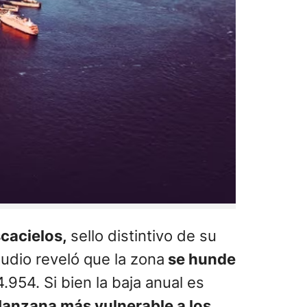
scacielos,
sello distintivo de su
udio reveló que la zona
se hunde
4.954. Si bien la baja anual es
 Manzana más vulnerable a los