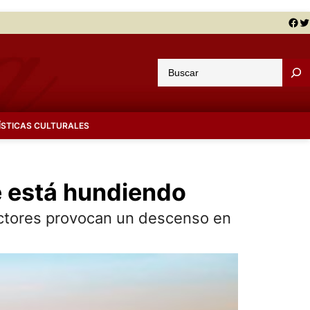
Facebook
Twitter
B
u
s
c
ÍSTICAS CULTURALES
a
r
e está hundiendo
factores provocan un descenso en