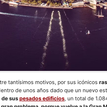
re tantísimos motivos, por sus icónicos
ra
 dentro de unos años dado que un nuevo est
a de sus
pesados edificios
, un total de 1.08
n gran problema, porque vuelve a la Gran