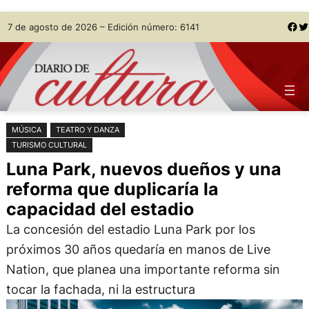
Saltar
Skip
Facebook
Twitter
7 de agosto de 2026 – Edición número: 6141
al
to
contenido
content
MÚSICA
TEATRO Y DANZA
TURISMO CULTURAL
Luna Park, nuevos dueños y una
reforma que duplicaría la
capacidad del estadio
La concesión del estadio Luna Park por los
próximos 30 años quedaría en manos de Live
Nation, que planea una importante reforma sin
tocar la fachada, ni la estructura