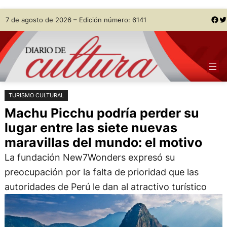
Saltar
Skip
Facebook
Twitter
7 de agosto de 2026 – Edición número: 6141
al
to
contenido
content
TURISMO CULTURAL
Machu Picchu podría perder su
lugar entre las siete nuevas
maravillas del mundo: el motivo
La fundación New7Wonders expresó su
preocupación por la falta de prioridad que las
autoridades de Perú le dan al atractivo turístico