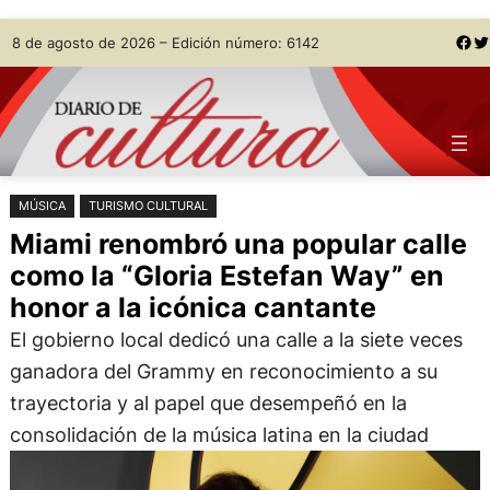
Saltar
Skip
Facebook
Twitter
8 de agosto de 2026 – Edición número: 6142
al
to
contenido
content
MÚSICA
TURISMO CULTURAL
Miami renombró una popular calle
como la “Gloria Estefan Way” en
honor a la icónica cantante
El gobierno local dedicó una calle a la siete veces
ganadora del Grammy en reconocimiento a su
trayectoria y al papel que desempeñó en la
consolidación de la música latina en la ciudad