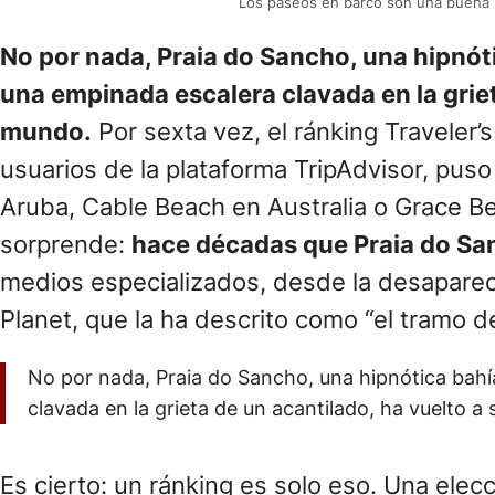
Los paseos en barco son una buena m
No por nada, Praia do Sancho, una hipnóti
una empinada escalera clavada en la griet
mundo.
Por sexta vez, el ránking Traveler
usuarios de la plataforma TripAdvisor, pus
Aruba, Cable Beach en Australia o Grace Be
sorprende:
hace décadas que Praia do San
medios especializados, desde la desapareci
Planet, que la ha descrito como “el tramo d
No por nada, Praia do Sancho, una hipnótica bahía
clavada en la grieta de un acantilado, ha vuelto a
Es cierto: un ránking es solo eso. Una elec