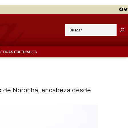
Facebook
Twitter
B
u
s
c
ÍSTICAS CULTURALES
a
r
ndo de Noronha, encabeza desde