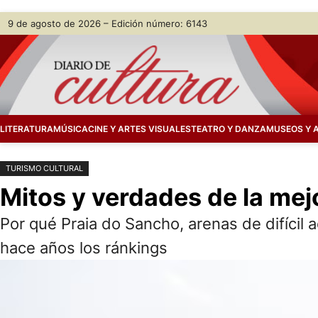
Saltar
Skip
9 de agosto de 2026 – Edición número: 6143
al
to
contenido
content
LITERATURA
MÚSICA
CINE Y ARTES VISUALES
TEATRO Y DANZA
MUSEOS Y 
TURISMO CULTURAL
Mitos y verdades de la mej
Por qué Praia do Sancho, arenas de difícil
hace años los ránkings