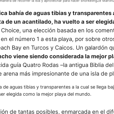
anera de recorrer la isla y aprovechar para hacer snorkelingZe Mart
ca bahía de aguas tibias y transparentes a
a de un acantilado, ha vuelto a ser elegid
’s Choice, una elección basada en los come
o en el número 1 a esta playa, por sobre ot
ach Bay en Turcos y Caicos. Un galardón que
cho viene siendo considerada la mejor pl
da guía Quatro Rodas –la antigua Biblia del
e arena más impresionante de una isla de pl
 de aguas tibias y transparentes a la cual se llega 
 ser elegida como la mejor playa del mundo.
ción de tantas posibles, enmarcada en el di