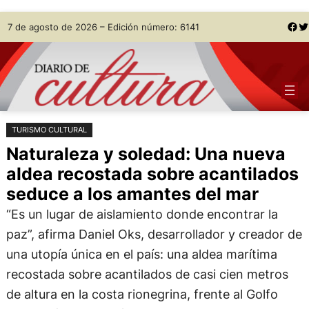
Saltar
Skip
Facebook
Twitter
7 de agosto de 2026 – Edición número: 6141
al
to
contenido
content
TURISMO CULTURAL
Naturaleza y soledad: Una nueva
aldea recostada sobre acantilados
seduce a los amantes del mar
“Es un lugar de aislamiento donde encontrar la
paz”, afirma Daniel Oks, desarrollador y creador de
una utopía única en el país: una aldea marítima
recostada sobre acantilados de casi cien metros
de altura en la costa rionegrina, frente al Golfo