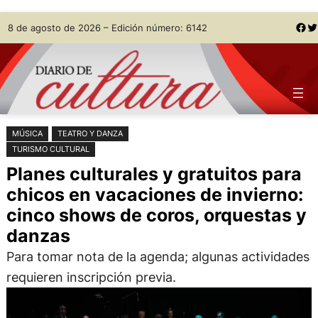
Saltar
Skip
Facebook
Twitter
8 de agosto de 2026 – Edición número: 6142
al
to
contenido
content
MÚSICA
TEATRO Y DANZA
TURISMO CULTURAL
Planes culturales y gratuitos para
chicos en vacaciones de invierno:
cinco shows de coros, orquestas y
danzas
Para tomar nota de la agenda; algunas actividades
requieren inscripción previa.