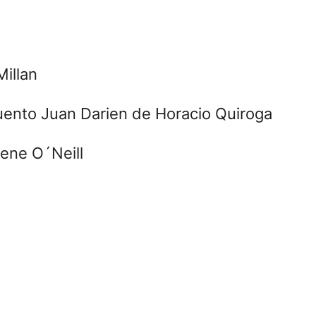
illan
 cuento Juan Darien de Horacio Quiroga
gene O´Neill