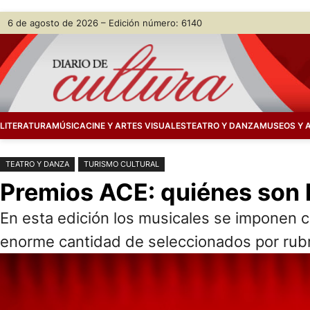
Saltar
Skip
6 de agosto de 2026 – Edición número: 6140
al
to
contenido
content
LITERATURA
MÚSICA
CINE Y ARTES VISUALES
TEATRO Y DANZA
MUSEOS Y 
TEATRO Y DANZA
TURISMO CULTURAL
Premios ACE: quiénes son 
En esta edición los musicales se imponen 
enorme cantidad de seleccionados por rubr