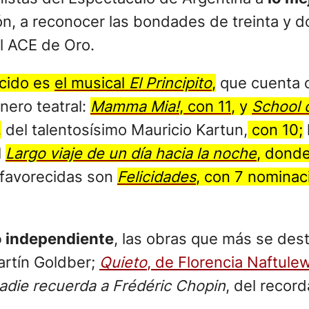
n, a reconocer las bondades de treinta y d
l ACE de Oro.
ocido es
el musical
El Principito
,
que cuenta 
nero teatral:
Mamma Mia!
, con 11
, y
School 
,
del talentosísimo Mauricio Kartun,
con 10;
l
Largo viaje de un día hacia la noche
, donde
 favorecidas son
Felicidades
,
con 7 nominac
o independiente
, las obras que más se de
rtín Goldber;
Quieto
, de Florencia Naftulew
adie recuerda a Frédéric Chopin
, del recor