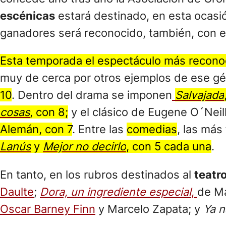
escénicas
estará destinado, en esta ocasió
ganadores será reconocido, también, con e
Esta temporada el espectáculo más recon
muy de cerca por otros ejemplos de ese gé
10
. Dentro del drama se imponen
Salvajada
cosas
,
con 8;
y el clásico de Eugene O´Neil
Alemán, con 7
. Entre las
comedias
, las más
Lanús
y
Mejor no decirlo
, con 5 cada una
.
En tanto, en los rubros destinados al
teatr
Daulte
;
Dora, un ingrediente especial
,
de Ma
Oscar Barney Finn
y Marcelo Zapata; y
Ya n