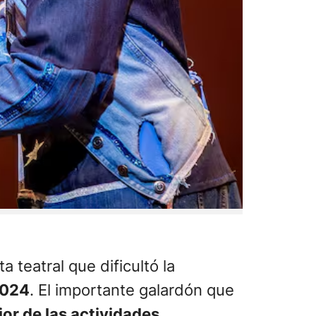
teatral que dificultó la
2024
. El importante galardón que
jor de las actividades