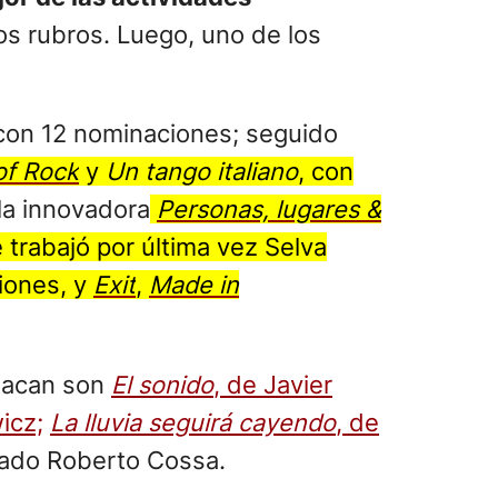
os rubros. Luego, uno de los
con 12 nominaciones; seguido
of Rock
y
Un tango italiano
, con
la innovadora
Personas, lugares &
 trabajó por última vez Selva
iones, y
Exit
,
Made in
stacan son
El sonido
, de Javier
icz;
La lluvia seguirá cayendo
, de
dado Roberto Cossa.