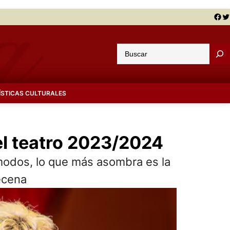
Facebook
Twitter
B
u
s
c
ÍSTICAS CULTURALES
a
r
el teatro 2023/2024
modos, lo que más asombra es la
ecena