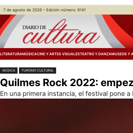
Saltar
Skip
7 de agosto de 2026 – Edición número: 6141
al
to
contenido
content
LITERATURA
MÚSICA
CINE Y ARTES VISUALES
TEATRO Y DANZA
MUSEOS Y 
MÚSICA
TURISMO CULTURAL
Quilmes Rock 2022: empezó
En una primera instancia, el festival pone a