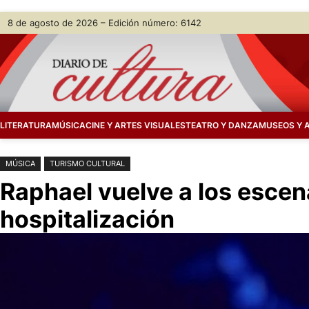
Saltar
Skip
8 de agosto de 2026 – Edición número: 6142
al
to
contenido
content
LITERATURA
MÚSICA
CINE Y ARTES VISUALES
TEATRO Y DANZA
MUSEOS Y 
MÚSICA
TURISMO CULTURAL
Raphael vuelve a los esce
hospitalización