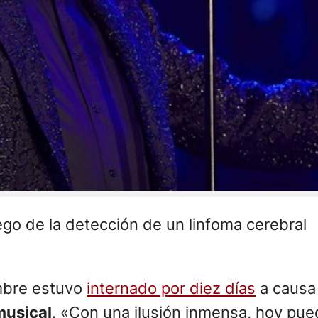
go de la detección de un linfoma cerebral
embre estuvo
internado por diez días
a causa
musical
. «Con una ilusión inmensa, hoy pu