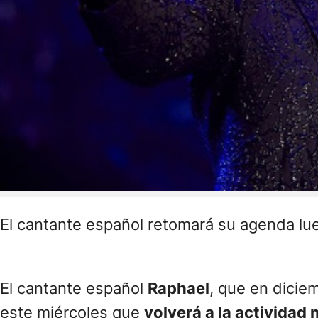
El cantante español retomará su agenda lue
El cantante español
Raphael
, que en dici
este miércoles que
volverá a la actividad 