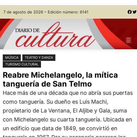
Saltar
Skip
Facebook
Twitter
7 de agosto de 2026 – Edición número: 6141
al
to
contenido
content
MÚSICA
TEATRO Y DANZA
TURISMO CULTURAL
Reabre Michelangelo, la mítica
tanguería de San Telmo
Hace más de una década que no abría sus puertas
como tanguería. Su dueño es Luis Machi,
propietario de La Ventana, El Aljibe y Gala, suma
con Michelangelo su cuarta tanguería. Ubicada en
un edificio que data de 1849, se convirtió en