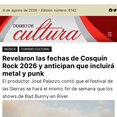
Saltar
Skip
Facebook
Twitter
8 de agosto de 2026 – Edición número: 6142
al
to
contenido
content
MÚSICA
TURISMO CULTURAL
Revelaron las fechas de Cosquín
Rock 2026 y anticipan que incluirá
metal y punk
El productor José Palazzo contó que el festival de
las Sierras se hará el mismo fin de semana que los
shows de Bad Bunny en River